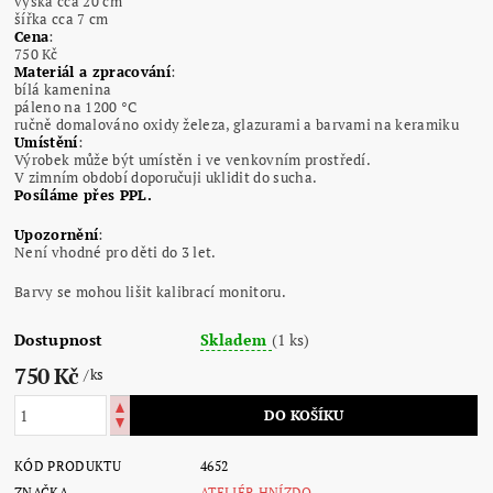
výška cca 20 cm
šířka cca 7 cm
Cena
:
750 Kč
Materiál a zpracování
:
bílá kamenina
páleno na 1200 °C
ručně domalováno oxidy železa, glazurami a barvami na keramiku
Umístění
:
Výrobek může být umístěn i ve venkovním prostředí.
V zimním období doporučuji uklidit do sucha.
Posíláme přes PPL.
Upozornění
:
Není vhodné pro děti do 3 let.
Barvy se mohou lišit kalibrací monitoru.
Dostupnost
Skladem
(1 ks)
750 Kč
/ ks
KÓD PRODUKTU
4652
ZNAČKA
ATELIÉR HNÍZDO