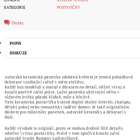
KATEGORIE
POSTAVIČKY
Dotaz
POPIS
DISKUZE
Autorská keramická panenka zdobená květem je jemná pohádková
dekorace vznikající ručně v mém ateliéru.
Každý kus modeluji a maluji s důrazem na detail, něžný výraz a
kouzlo poctivé ruční práce. Luční panenka ukrývající něhu v
růžovém kvítku působí klidně, mile a hřejivě.
Tato keramická postavička krásně doplní útulný interiér, chalupu,
dětský pokoj nebo romanticky laděný domov. Je také originálním
dárkem pro milovníky panenek, autorské keramiky a dekorací s
duší.
Každý výrobek je originál, proto se mohou drobně lišit detaily,
odstíny i výraz postavičky. Právě v tom spočívá kouzlo ruční
autorské tvorby Romany Laštovičkové.