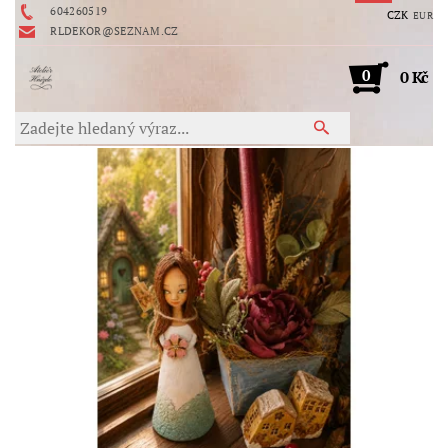
604260519
CZK
EUR
RLDEKOR@SEZNAM.CZ
0
0 Kč