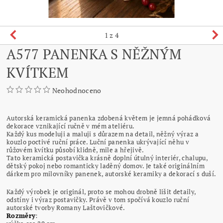
1
z 4
A577 PANENKA S NĚŽNÝM
KVÍTKEM
Neohodnoceno
Autorská keramická panenka zdobená květem je jemná pohádková
dekorace vznikající ručně v mém ateliéru.
Každý kus modeluji a maluji s důrazem na detail, něžný výraz a
kouzlo poctivé ruční práce. Luční panenka ukrývající něhu v
růžovém kvítku působí klidně, mile a hřejivě.
Tato keramická postavička krásně doplní útulný interiér, chalupu,
dětský pokoj nebo romanticky laděný domov. Je také originálním
dárkem pro milovníky panenek, autorské keramiky a dekorací s duší.
Každý výrobek je originál, proto se mohou drobně lišit detaily,
odstíny i výraz postavičky. Právě v tom spočívá kouzlo ruční
autorské tvorby Romany Laštovičkové.
Rozměry
: