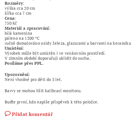
Rozměry
:
výška cca 20 cm
šířka cca 7 cm
Cena
:
750 Kč
Materiál a zpracování
:
bílá kamenina
páleno na 1200 °C
ručně domalováno oxidy železa, glazurami a barvami na keramiku
Umístění
:
Výrobek může být umístěn i ve venkovním prostředí.
V zimním období doporučuji uklidit do sucha.
Posíláme přes PPL.
Upozornění
:
Není vhodné pro děti do 3 let.
Barvy se mohou lišit kalibrací monitoru.
Buďte první, kdo napíše příspěvek k této položce.
Přidat komentář