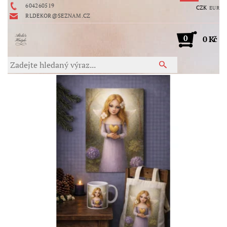
604260519
CZK
EUR
RLDEKOR@SEZNAM.CZ
0
0 Kč