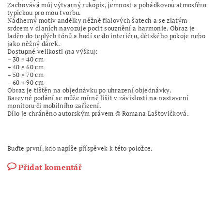
Zachovává můj výtvarný rukopis, jemnost a pohádkovou atmosféru
typickou pro mou tvorbu.
Nádherný motiv andělky něžně fialových šatech a se zlatým
srdcem v dlaních navozuje pocit souznění a harmonie. Obraz je
laděn do teplých tónů a hodí se do interiéru, dětského pokoje nebo
jako něžný dárek.
Dostupné velikosti (na výšku):
– 30 × 40 cm
– 40 × 60 cm
– 50 × 70 cm
– 60 × 90 cm
Obraz je tištěn na objednávku po uhrazení objednávky.
Barevné podání se může mírně lišit v závislosti na nastavení
monitoru či mobilního zařízení.
Dílo je chráněno autorským právem © Romana Laštovičková.
Buďte první, kdo napíše příspěvek k této položce.
Přidat komentář