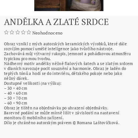
ANDĚLKA A ZLATÉ SRDCE
Neohodnoceno
Obraz vznikl z mých autorských keramických výrobků, které dále
rozvíjím pomocí umělé inteligence jako tvůrčího nástroje.
Zachovává můj výtvarný rukopis, jemnost a pohádkovou atmosféru
typickou pro mou tvorbu.
Nádherný motiv andělky něžně fialových šatech a se zlatým srdcem
v dlaních navozuje pocit souznění a harmonie. Obraz je laděn do
teplých tónů a hodí se do interiéru, dětského pokoje nebo jako
něžný dárek.
Dostupné velikosti (na výšku):
– 30 × 40 cm
– 40 × 60 cm
– 50 × 70 cm
– 60 × 90 cm
Obraz je tištěn na objednávku po uhrazení objednávky.
Barevné podání se může mírně lišit v závislosti na nastavení
monitoru či mobilního zařízení.
Dílo je chráněno autorským právem © Romana Laštovičková.