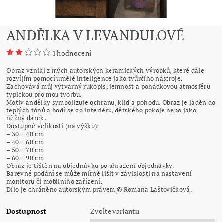
ANDĚLKA V LEVANDULOVÉ
1 hodnocení
Obraz vznikl z mých autorských keramických výrobků, které dále
rozvíjím pomocí umělé inteligence jako tvůrčího nástroje.
Zachovává můj výtvarný rukopis, jemnost a pohádkovou atmosféru
typickou pro mou tvorbu.
Motiv andělky symbolizuje ochranu, klid a pohodu. Obraz je laděn do
teplých tónů a hodí se do interiéru, dětského pokoje nebo jako
něžný dárek.
Dostupné velikosti (na výšku):
– 30 × 40 cm
– 40 × 60 cm
– 50 × 70 cm
– 60 × 90 cm
Obraz je tištěn na objednávku po uhrazení objednávky.
Barevné podání se může mírně lišit v závislosti na nastavení
monitoru či mobilního zařízení.
Dílo je chráněno autorským právem © Romana Laštovičková.
Dostupnost
Zvolte variantu