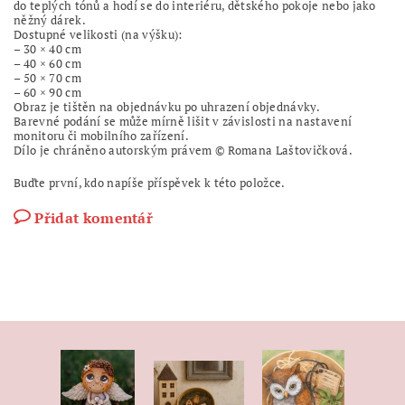
do teplých tónů a hodí se do interiéru, dětského pokoje nebo jako
něžný dárek.
Dostupné velikosti (na výšku):
– 30 × 40 cm
– 40 × 60 cm
– 50 × 70 cm
– 60 × 90 cm
Obraz je tištěn na objednávku po uhrazení objednávky.
Barevné podání se může mírně lišit v závislosti na nastavení
monitoru či mobilního zařízení.
Dílo je chráněno autorským právem © Romana Laštovičková.
Buďte první, kdo napíše příspěvek k této položce.
Přidat komentář