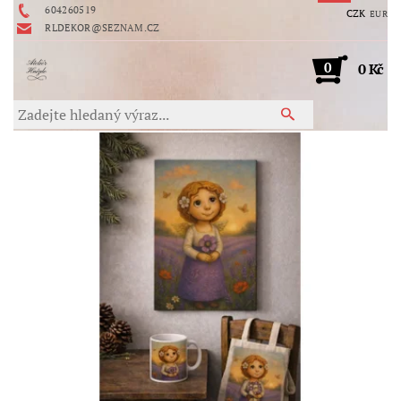
604260519
CZK
EUR
RLDEKOR@SEZNAM.CZ
0
0 Kč