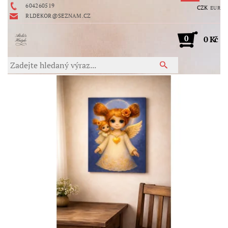
604260519
CZK
EUR
RLDEKOR@SEZNAM.CZ
0
0 Kč