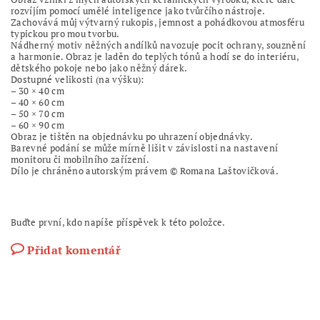
rozvíjím pomocí umělé inteligence jako tvůrčího nástroje.
Zachovává můj výtvarný rukopis, jemnost a pohádkovou atmosféru
typickou pro mou tvorbu.
Nádherný motiv něžných andílků navozuje pocit ochrany, souznění
a harmonie. Obraz je laděn do teplých tónů a hodí se do interiéru,
dětského pokoje nebo jako něžný dárek.
Dostupné velikosti (na výšku):
– 30 × 40 cm
– 40 × 60 cm
– 50 × 70 cm
– 60 × 90 cm
Obraz je tištěn na objednávku po uhrazení objednávky.
Barevné podání se může mírně lišit v závislosti na nastavení
monitoru či mobilního zařízení.
Dílo je chráněno autorským právem © Romana Laštovičková.
Buďte první, kdo napíše příspěvek k této položce.
Přidat komentář