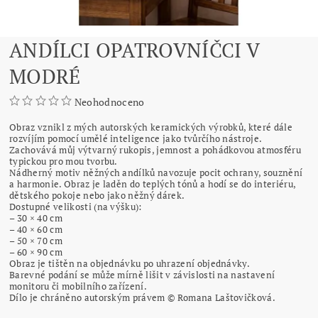
ANDÍLCI OPATROVNÍČCI V
MODRÉ
Neohodnoceno
Obraz vznikl z mých autorských keramických výrobků, které dále
rozvíjím pomocí umělé inteligence jako tvůrčího nástroje.
Zachovává můj výtvarný rukopis, jemnost a pohádkovou atmosféru
typickou pro mou tvorbu.
Nádherný motiv něžných andílků navozuje pocit ochrany, souznění
a harmonie. Obraz je laděn do teplých tónů a hodí se do interiéru,
dětského pokoje nebo jako něžný dárek.
Dostupné velikosti (na výšku):
– 30 × 40 cm
– 40 × 60 cm
– 50 × 70 cm
– 60 × 90 cm
Obraz je tištěn na objednávku po uhrazení objednávky.
Barevné podání se může mírně lišit v závislosti na nastavení
monitoru či mobilního zařízení.
Dílo je chráněno autorským právem © Romana Laštovičková.