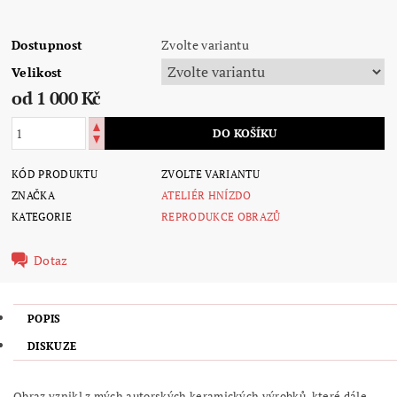
Dostupnost
Zvolte variantu
Velikost
od 1 000 Kč
KÓD PRODUKTU
ZVOLTE VARIANTU
ZNAČKA
ATELIÉR HNÍZDO
KATEGORIE
REPRODUKCE OBRAZŮ
Dotaz
POPIS
DISKUZE
Obraz vznikl z mých autorských keramických výrobků, které dále