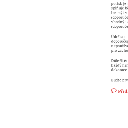
potisk je
splňuje 
lze mýt v
(doporuče
vhodný i
(doporuče
Údržba:
doporuču
nepoužíva
pro zacho
Důležité:
každý hrn
dekorace 
Buďte prv
Přid