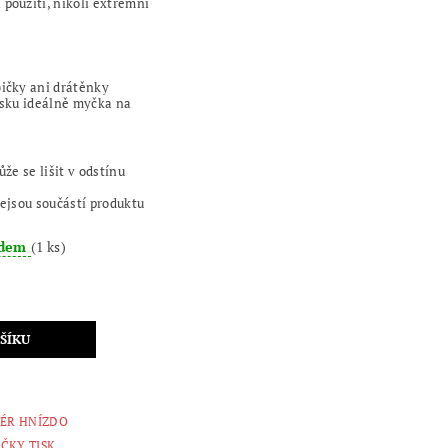
použití, nikoli extrémní
ičky ani drátěnky
isku ideálně myčka na
že se lišit v odstínu
nejsou součástí produktu
adem
(1 ks)
IÉR HNÍZDO
ČKY TISK