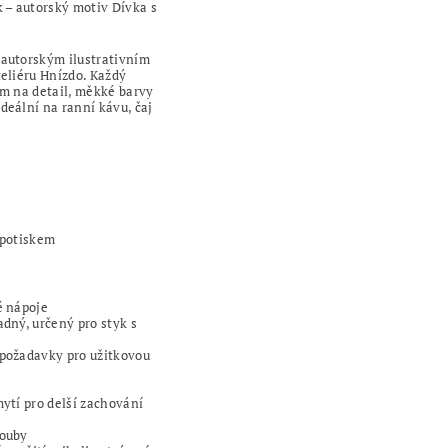
k – autorský motiv Dívka s
autorským ilustrativním
teliéru Hnízdo. Každý
em na detail, měkké barvy
deální na ranní kávu, čaj
 potiskem
é nápoje
adný, určený pro styk s
 požadavky pro užitkovou
mytí pro delší zachování
rouby