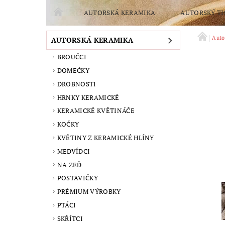
AUTORSKÁ KERAMIKA
AUTORSKÝ TI
POMOCTE SPLNIT SEN O NOVOU PEC
TVOŘE
Auto
AUTORSKÁ KERAMIKA
BROUČCI
OCHRANA OSOBNÍCH ÚDAJŮ
PODMÍNKY OCH
DOMEČKY
DROBNOSTI
HRNKY KERAMICKÉ
KERAMICKÉ KVĚTINÁČE
KOČKY
KVĚTINY Z KERAMICKÉ HLÍNY
MEDVÍDCI
NA ZEĎ
POSTAVIČKY
PRÉMIUM VÝROBKY
PTÁCI
SKŘÍTCI