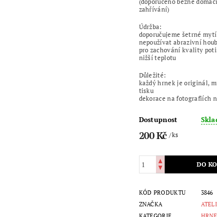
(doporučeno běžné domácí 
zahřívání)
Údržba:
doporučujeme šetrné mytí
nepoužívat abrazivní houb
pro zachování kvality pot
nižší teplotu
Důležité:
každý hrnek je originál, mů
tisku
dekorace na fotografiích 
Dostupnost
Skl
200 Kč
/ ks
KÓD PRODUKTU
3846
ZNAČKA
ATEL
KATEGORIE
HRNE