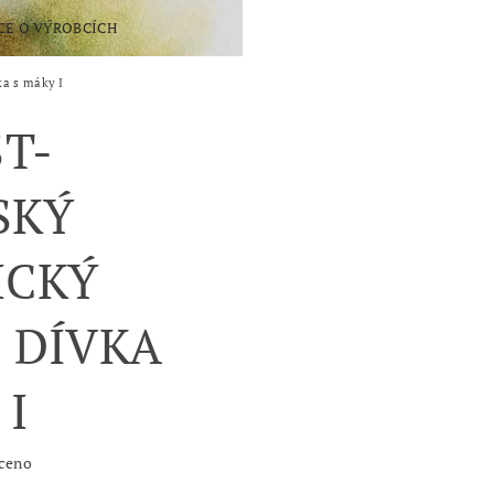
CE O VÝROBCÍCH
ka s máky I
KONTAKTY
ST-
SKÝ
ICKÝ
 DÍVKA
 I
ceno