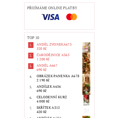
PŘIJÍMÁME ONLINE PLATBY
TOP 10
ANDĚL ZVONEKA673
520 Kč
ČARODĚJNICE A365
1 200 Kč
ANDĚL A667
690 Kč
OBRÁZEK PANENKA A678
2 190 Kč
ANDÍLEK A656
690 Kč
CELODENNÍ KURZ
4 000 Kč
SKŘÍTEK A312
420 Kč