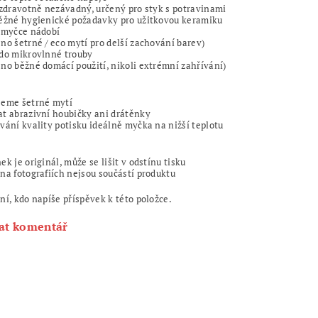
 zdravotně nezávadný, určený pro styk s potravinami
běžné hygienické požadavky pro užitkovou keramiku
 myčce nádobí
no šetrné / eco mytí pro delší zachování barev)
 do mikrovlnné trouby
no běžné domácí použití, nikoli extrémní zahřívání)
jeme šetrné mytí
t abrazivní houbičky ani drátěnky
vání kvality potisku ideálně myčka na nižší teplotu
ek je originál, může se lišit v odstínu tisku
na fotografiích nejsou součástí produktu
ní, kdo napíše příspěvek k této položce.
at komentář