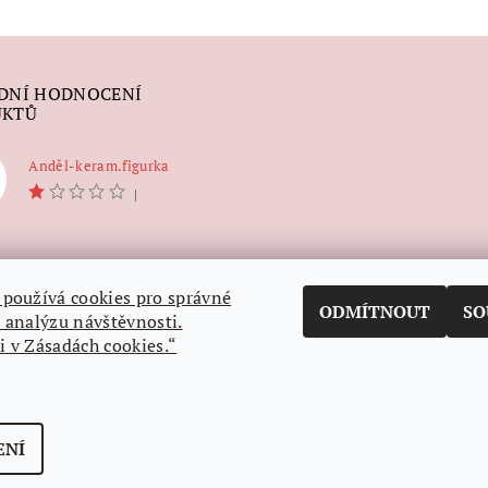
DNÍ HODNOCENÍ
UKTŮ
Anděl-keram.figurka
|
používá cookies pro správné
ODMÍTNOUT
SO
 analýzu návštěvnosti.
 v Zásadách cookies.“
ENÍ
avení cookies