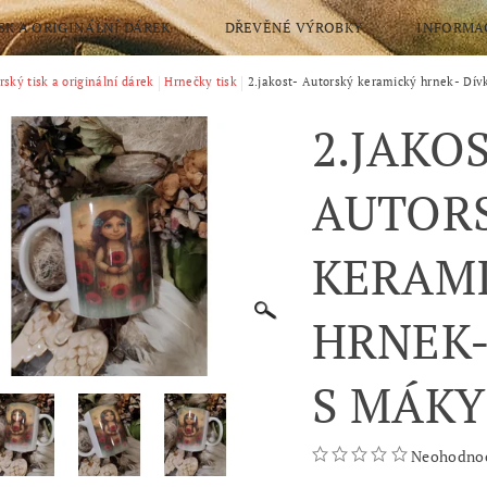
SK A ORIGINÁLNÍ DÁREK
DŘEVĚNÉ VÝROBKY
INFORMA
NÍ PRO VÁS KURZY,POLOTOVARY
rský tisk a originální dárek
Hrnečky tisk
2.jakost- Autorský keramický hrnek- Dív
OBCHODNÍ PODMÍNKY
2.JAKO
RANY OSOBNÍCH ÚDAJŮ
AUTOR
KERAM
HRNEK-
S MÁKY
Neohodno