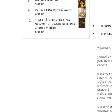
ANDÍLEK A654
690 Kč
RYBA KERAMICKÁ A677
400 Kč
✨ MALÁ PODPORA NA
NOVOU KERAMICKOU PEC
POPIS
– 100 KČ DĚKUJI
100 Kč
DISKU
2.jakost-
Jemný ker
potištěn 
radost.
Parametr
Objem: c
Výška: cc
Průměr: c
Materiál
Barva: bí
Cena: 200
Vlastnost
vhodný pr