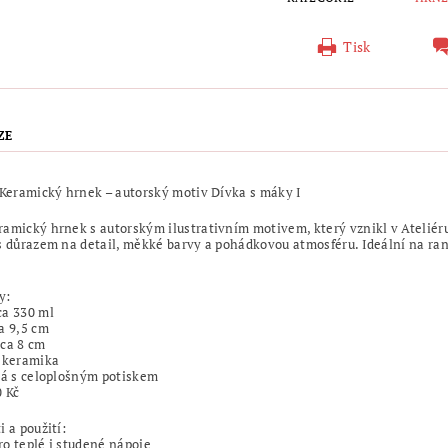
Tisk
ZE
 Keramický hrnek – autorský motiv Dívka s máky I
amický hrnek s autorským ilustrativním motivem, který vznikl v Ateliér
s důrazem na detail, měkké barvy a pohádkovou atmosféru. Ideální na ran
y:
ca 330 ml
a 9,5 cm
ca 8 cm
: keramika
lá s celoplošným potiskem
 Kč
i a použití:
o teplé i studené nápoje