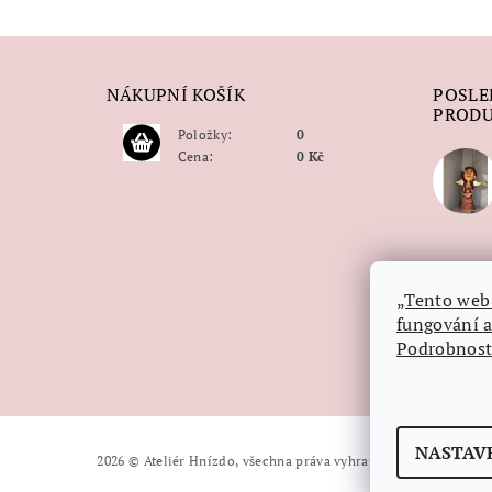
NÁKUPNÍ KOŠÍK
POSLE
PROD
Položky:
0
Cena:
0 Kč
„Tento web 
fungování a
Podrobnosti
NASTAV
Upravit nast
2026 © Ateliér Hnízdo, všechna práva vyhrazena