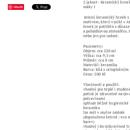
2.jakost - Keramický hrne
máky I
Uložit
Jemný keramický hrnek s 
motivem, který vznikl v A
hrnek je potištěn s důraz
a pohádkovou atmosféru. I
nebo jen pro radost.
Parametry:
Objem: cca 330 ml
Výška: cca 9,5 cm
Průměr: cca 8 cm
Materiál: keramika
Barva: bílá s celoplošným
Cena: 200 Kč
Vlastnosti a použití:
vhodný pro teplé i studen
potisk je zdravotně nezáv
potravinami
splňuje běžné hygienické
keramiku
lze mýt v myčce nádobí
(doporučeno šetrné / eco 
barev)
vhodný i do mikrovlnné t