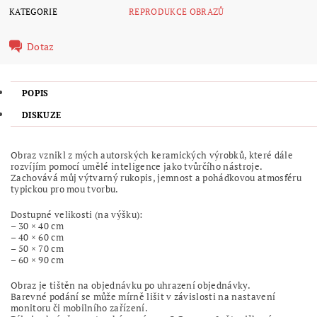
KATEGORIE
REPRODUKCE OBRAZŮ
Dotaz
POPIS
DISKUZE
Obraz vznikl z mých autorských keramických výrobků, které dále
rozvíjím pomocí umělé inteligence jako tvůrčího nástroje.
Zachovává můj výtvarný rukopis, jemnost a pohádkovou atmosféru
typickou pro mou tvorbu.
Dostupné velikosti (na výšku):
– 30 × 40 cm
– 40 × 60 cm
– 50 × 70 cm
– 60 × 90 cm
Obraz je tištěn na objednávku po uhrazení objednávky.
Barevné podání se může mírně lišit v závislosti na nastavení
monitoru či mobilního zařízení.