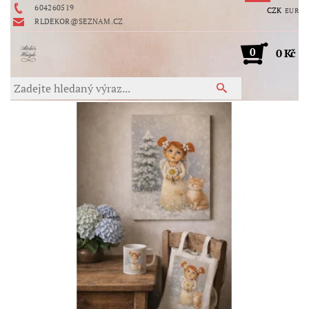
604260519
CZK
EUR
RLDEKOR@SEZNAM.CZ
0
0 Kč