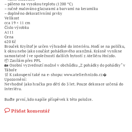
– páleno na vysokou teplotu (1200 °C)
– ručně malováno glazurami a barvami na keramiku
– doplněno dekorativními prvky
Velikost
cca 19 × 11 cm
Číslo výrobku
A111
Cena
620 Kč
Brouček Kryštof je určen výhradně do interiéru. Hodí se na poličku,
k oknu nebo jako součást pohádkového aranžmá. Krásně vynikne
samostatně i ve společnosti dalších bytostí z Ateliéru Hnízdo.
📦 Zasílám přes PPL
🏡 Osobní vyzvednutí možné v obchůdku „Z pohádky do pohádky“ v
Táboře
🛒 K zakoupení také na e-shopu: www.atelierhnizdo.cz⁠�
Upozornění:
Nevhodné jako hračka pro děti do 3 let. Pouze dekorace určená do
interiéru.
Buďte první, kdo napíše příspěvek k této položce.
Přidat komentář