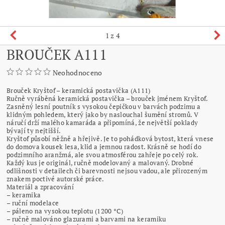
1
z 4
BROUČEK A111
Neohodnoceno
Brouček Kryštof – keramická postavička (A111)
Ručně vyráběná keramická postavička – brouček jménem Kryštof.
Zasněný lesní poutník s vysokou čepičkou v barvách podzimu a
klidným pohledem, který jako by naslouchal šumění stromů. V
náručí drží malého kamaráda a připomíná, že největší poklady
bývají ty nejtišší.
Kryštof působí něžně a hřejivě. Je to pohádková bytost, která vnese
do domova kousek lesa, klid a jemnou radost. Krásně se hodí do
podzimního aranžmá, ale svou atmosférou zahřeje po celý rok.
Každý kus je originál, ručně modelovaný a malovaný. Drobné
odlišnosti v detailech či barevnosti nejsou vadou, ale přirozeným
znakem poctivé autorské práce.
Materiál a zpracování
– keramika
– ruční modelace
– páleno na vysokou teplotu (1200 °C)
– ručně malováno glazurami a barvami na keramiku