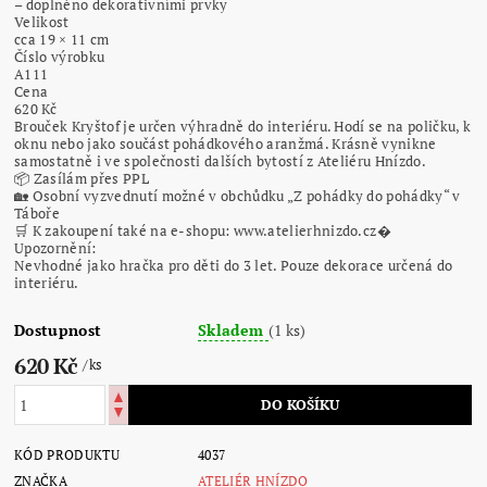
– doplněno dekorativními prvky
Velikost
cca 19 × 11 cm
Číslo výrobku
A111
Cena
620 Kč
Brouček Kryštof je určen výhradně do interiéru. Hodí se na poličku, k
oknu nebo jako součást pohádkového aranžmá. Krásně vynikne
samostatně i ve společnosti dalších bytostí z Ateliéru Hnízdo.
📦 Zasílám přes PPL
🏡 Osobní vyzvednutí možné v obchůdku „Z pohádky do pohádky“ v
Táboře
🛒 K zakoupení také na e-shopu: www.atelierhnizdo.cz⁠�
Upozornění:
Nevhodné jako hračka pro děti do 3 let. Pouze dekorace určená do
interiéru.
Dostupnost
Skladem
(1 ks)
620 Kč
/ ks
KÓD PRODUKTU
4037
ZNAČKA
ATELIÉR HNÍZDO