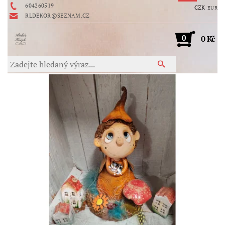
604260519
CZK
EUR
RLDEKOR@SEZNAM.CZ
0
0 Kč