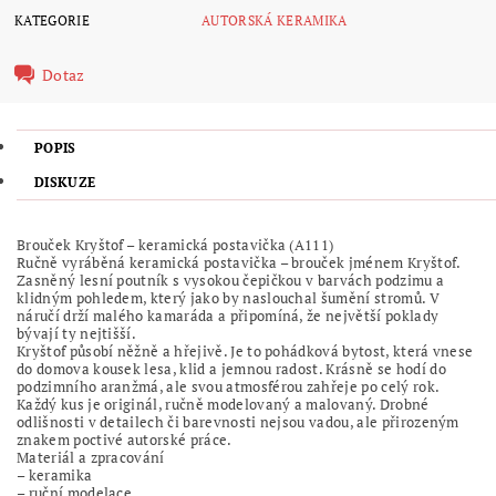
KATEGORIE
AUTORSKÁ KERAMIKA
Dotaz
POPIS
DISKUZE
Brouček Kryštof – keramická postavička (A111)
Ručně vyráběná keramická postavička – brouček jménem Kryštof.
Zasněný lesní poutník s vysokou čepičkou v barvách podzimu a
klidným pohledem, který jako by naslouchal šumění stromů. V
náručí drží malého kamaráda a připomíná, že největší poklady
bývají ty nejtišší.
Kryštof působí něžně a hřejivě. Je to pohádková bytost, která vnese
do domova kousek lesa, klid a jemnou radost. Krásně se hodí do
podzimního aranžmá, ale svou atmosférou zahřeje po celý rok.
Každý kus je originál, ručně modelovaný a malovaný. Drobné
odlišnosti v detailech či barevnosti nejsou vadou, ale přirozeným
znakem poctivé autorské práce.
Materiál a zpracování
– keramika
– ruční modelace