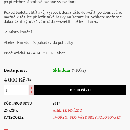
po předchozí domluvě osobně vyzvednout.
Pokud budete chtít svůj výrobek doma dále dotvořit, po domluvě je
možné k zásilce přiložit také barvy na keramiku. Veškeré možnosti
dokončení výrobků vám ráda vysvětlím během kurzu.
📍 Místo konání
Ateliér Hnízdo – Z pohádky do pohádky
Budějovická 1424/14, 390 02 Tábor
Dostupnost
Skladem
(>10 ks)
4 000 Kč
/ ks
KÓD PRODUKTU
3417
ZNAČKA
ATELIÉR HNÍZDO
KATEGORIE
TVOŘENÍ PRO VÁS KURZY,POLOTOVARY