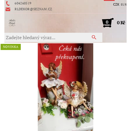
604260519
CZK
EUR
RLDEKOR@SEZNAM.CZ
0
0 Kč
NOVINKA