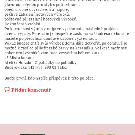
glazurou určenou pro styk s potravinami,
oběd, drobné občerstvení a nápoje,
pečlivé zabalení hotových výrobků,
poštovné při zaslání hotových výrobků.
Dokončení výrobků
Po kurzu musí výrobky nejprve vyschnout a následně projdou
dvěma výpaly. Poté vám je bezpečně zašlu na vaši adresu nebo si je
můžete po předchozí domluvě osobně vyzvednout.
Pokud budete chtít svůj výrobek doma dále dotvořit, po domluvě je
možné k zásilce přiložit také barvy na keramiku. Veškeré možnosti
dokončení výrobků vám ráda vysvětlím během kurzu.
📍 Místo konání
Ateliér Hnízdo – Z pohádky do pohádky
Budějovická 1424/14, 390 02 Tábor
Buďte první, kdo napíše příspěvek k této položce.
Přidat komentář