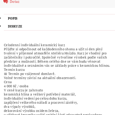
Dotaz
POPIS
DISKUZE
Celodenní individuální keramický kurz
Přijďte si odpočinout od každodenního shonu a užít si den plný
tvoření v příjemné atmosféře Ateliéru Hnízdo. Kurz je vhodný pro
začátečníky i pokročilé. Společně vytvoříme výrobek podle vašich
představ a možností. Během celého dne se vám budu věnovat
individuálně a seznámím vás se základy práce s keramickou hlínou.
Termín kurzu
📅 Termín po vzájemné domluvě.
Volné termíny závisí na aktuální obsazenosti.
Cena
4 000 Kč / osoba
V ceně kurzu je zahrnuto
keramická hlína a veškerý potřebný materiál,
individuální vedení po celou dobu kurzu,
zapůjčení veškerého nářadí a pracovní zástěry,
dva výpaly výrobků,
dekorování výrobku oxidem železa,
u užitkové keramiky vylití vnitřní části zdravotně nezávadnou