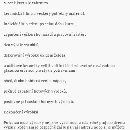
V ceně kurzu je zahrnuto
keramická hlína a veškerý potřebný materiál,
individuální vedení po celou dobu kurzu,
zapůjčení veškerého nářadí a pracovní zástěry,
dva výpaly výrobků,
dekorování výrobku oxidem železa,
u užitkové keramiky vylití vnitřní části zdravotně nezávadnou
glazurou určenou pro styk s potravinami,
oběd, drobné občerstvení a nápoje,
pečlivé zabalení hotových výrobků,
poštovné při zaslání hotových výrobků.
Dokončení výrobků
Po kurzu musí výrobky nejprve vyschnout a následně projdou dvěma
výpaly. Poté vám je bezpečně zašlu na vaši adresu nebo si je můžete