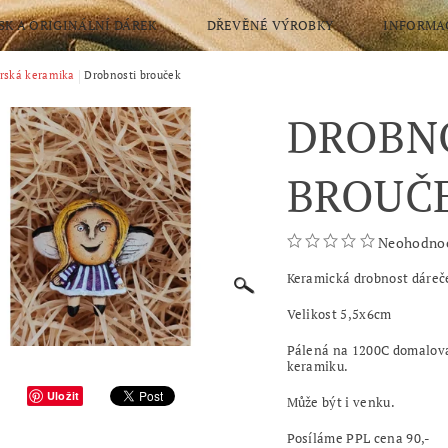
SK A ORIGINÁLNÍ DÁREK
DŘEVĚNÉ VÝROBKY
INFORMA
NÍ PRO VÁS KURZY,POLOTOVARY
rská keramika
Drobnosti brouček
OBCHODNÍ PODMÍNKY
DROBN
RANY OSOBNÍCH ÚDAJŮ
BROUČ
Neohodno
Keramická drobnost dáreče
Velikost 5,5x6cm
Pálená na 1200C domalov
keramiku.
Uložit
Může být i venku.
Posíláme PPL cena 90,-