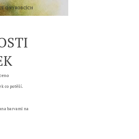
CE O VÝROBCÍCH
KONTAKTY
OSTI
EK
ceno
k co potěší.
ana barvami na