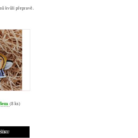
usů kvůli přepravě.
adem
(8 ks)