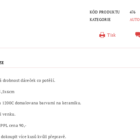
KÓD PRODUKTU
476
KATEGORIE
AUTO
Tisk
ZE
 drobnost dáreček co potěší.
 5,5x6cm
a 1200C domalovana barvami na keramiku.
i venku.
 PPL cena 90,-
e dokoupit více kusů kvůli přepravě.