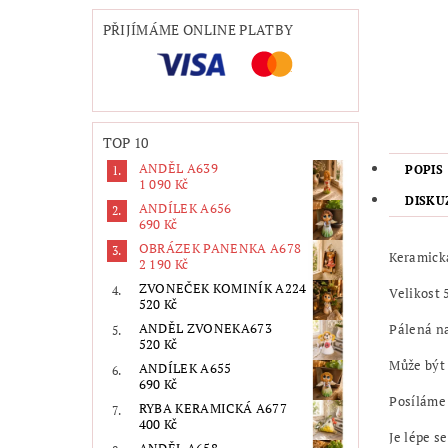
PŘIJÍMÁME ONLINE PLATBY
TOP 10
ANDĚL A639
POPIS
1 090 Kč
DISKU
ANDÍLEK A656
690 Kč
OBRÁZEK PANENKA A678
Keramická
2 190 Kč
ZVONEČEK KOMINÍK A224
Velikost
520 Kč
ANDĚL ZVONEKA673
Pálená n
520 Kč
Může být 
ANDÍLEK A655
690 Kč
Posíláme
RYBA KERAMICKÁ A677
400 Kč
Je lépe s