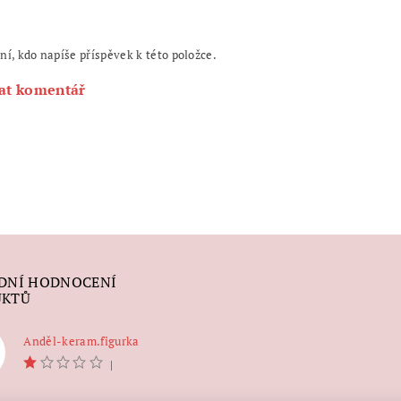
ní, kdo napíše příspěvek k této položce.
at komentář
DNÍ HODNOCENÍ
UKTŮ
Anděl-keram.figurka
|