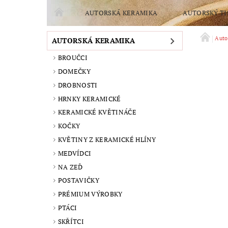
AUTORSKÁ KERAMIKA
AUTORSKÝ TI
POMOCTE SPLNIT SEN O NOVOU PEC
TVOŘE
Auto
AUTORSKÁ KERAMIKA
BROUČCI
OCHRANA OSOBNÍCH ÚDAJŮ
PODMÍNKY OCH
DOMEČKY
DROBNOSTI
HRNKY KERAMICKÉ
KERAMICKÉ KVĚTINÁČE
KOČKY
KVĚTINY Z KERAMICKÉ HLÍNY
MEDVÍDCI
NA ZEĎ
POSTAVIČKY
PRÉMIUM VÝROBKY
PTÁCI
SKŘÍTCI