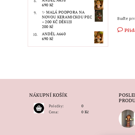
ANDĚL A658
690 Kč
✨ MALÁ PODPORA NA
NOVOU KERAMICKOU PEC
Buďte prv
– 200 KČ DĚKUJI
200 Kč
Přid
ANDĚL A660
690 Kč
NÁKUPNÍ KOŠÍK
POSLE
PROD
Položky:
0
Cena:
0 Kč