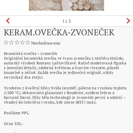
1
z 3
KERAM.OVEČKA-ZVONEČEK
Neohodnoceno
Keramická ovečka – zvoneček
Originální keramická ovečka ve tvaru zvonečku z Ateliéru Hnízdo,
autorský výrobek Romany Laštovičkové. Ručně modelovaná figurka
s jemnými detaily, zdobená květinou a hravým výrazem, působí
kouzelně a něžně. Každá ovečka je jedinečný originál, nikdy
nevznikají dva stejní.
Vyrobeno z kvalitní hlíny Svída Jaroměř, páleno na vysokou teplotu
(1200 °C), dekorováno glazurami z Roudnice, oxidem železa a
barvami Darwi. Díky této technologii je zvoneček pevný a odolný –
vhodný do interiéru i venku, kde snese déšť i mráz.
Posíláme PPL
Cena 320,-