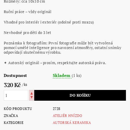
Rozměry: cca 10x10 cm
Ruční práce – vždy originál
Vhodné pro interiér i exteriér (odolné proti mrazu)
Nevhodné pro děti do 3 let
Poznámka k fotografiím: První fotografie může být vytvořená
pomocí umělé inteligence pro navození atmosféry, ostatní snímky
odpovídají skutečnému výrobku.
✦ Autorský originál – prosím, respektujte autorská práva.
Dostupnost
Skladem
(1 ks)
320 Kč
/ ks
KÓD PRODUKTU
2728
ZNAČKA
ATELIÉR HNÍZDO
KATEGORIE
AUTORSKÁ KERAMIKA