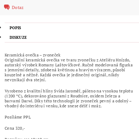
Dotaz
POPIS
DISKUZE
Keramická ovečka – zvoneček
Originální keramická ovečka ve tvaru zvonečku z Ateliéru Hnízdo,
autorský výrobek Romany Laštovičkové. Ručně modelovaná figurka
s jemnými detaily, zdobená květinou a hravým výrazem, působí
kouzelně a něžně. Každá ovečka je jedinečný originál, nikdy
nevznikají dva stejní.
Vyrobeno z kvalitní hlíny Svída Jaroměř, páleno na vysokou teplotu
(1200 °C), dekorováno glazurami z Roudnice, oxidem železa a
barvami Darwi. Díky této technologii je zvoneček pevný a odolný –
vhodný do interiéru i venku, kde snese déšť i mráz.
Posíláme PPL
Cena 320,-