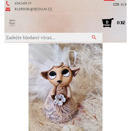
604260519
CZK
EUR
RLDEKOR@SEZNAM.CZ
0
0 Kč