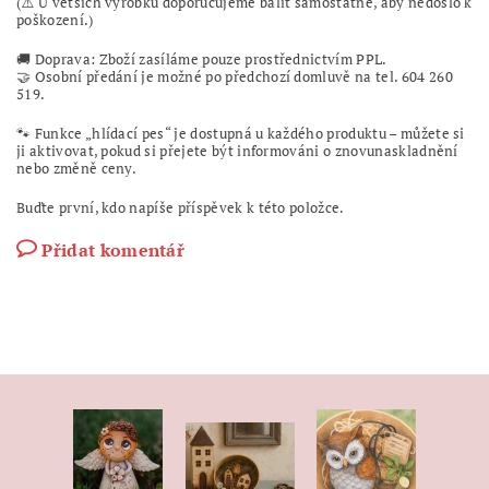
(⚠️ U větších výrobků doporučujeme balit samostatně, aby nedošlo k
poškození.)
🚚 Doprava: Zboží zasíláme pouze prostřednictvím PPL.
🤝 Osobní předání je možné po předchozí domluvě na tel. 604 260
519.
🐾 Funkce „hlídací pes“ je dostupná u každého produktu – můžete si
ji aktivovat, pokud si přejete být informováni o znovunaskladnění
nebo změně ceny.
Buďte první, kdo napíše příspěvek k této položce.
Přidat komentář