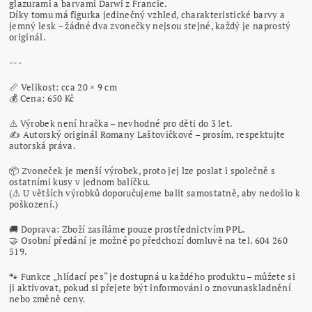
glazurami a barvami Darwi z Francie.
Díky tomu má figurka jedinečný vzhled, charakteristické barvy a
jemný lesk – žádné dva zvonečky nejsou stejné, každý je naprostý
originál.
---
📏 Velikost: cca 20 × 9 cm
💰 Cena: 650 Kč
⚠️ Výrobek není hračka – nevhodné pro děti do 3 let.
✍️ Autorský originál Romany Laštovičkové – prosím, respektujte
autorská práva.
📦 Zvoneček je menší výrobek, proto jej lze poslat i společně s
ostatními kusy v jednom balíčku.
(⚠️ U větších výrobků doporučujeme balit samostatně, aby nedošlo k
poškození.)
🚚 Doprava: Zboží zasíláme pouze prostřednictvím PPL.
🤝 Osobní předání je možné po předchozí domluvě na tel. 604 260
519.
🐾 Funkce „hlídací pes“ je dostupná u každého produktu – můžete si
ji aktivovat, pokud si přejete být informováni o znovunaskladnění
nebo změně ceny.