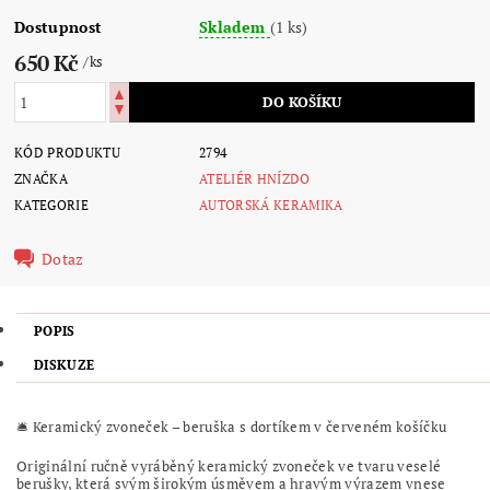
Dostupnost
Skladem
(1 ks)
650 Kč
/ ks
KÓD PRODUKTU
2794
ZNAČKA
ATELIÉR HNÍZDO
KATEGORIE
AUTORSKÁ KERAMIKA
Dotaz
POPIS
DISKUZE
🛎️ Keramický zvoneček – beruška s dortíkem v červeném košíčku
Originální ručně vyráběný keramický zvoneček ve tvaru veselé
berušky, která svým širokým úsměvem a hravým výrazem vnese