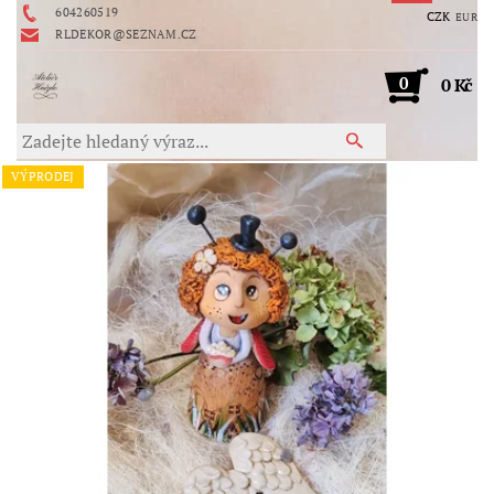
604260519
CZK
EUR
RLDEKOR@SEZNAM.CZ
0
0 Kč
VÝPRODEJ