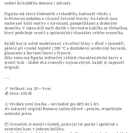
radost do každého domova i zahrady.
Figurka má černý klobouček s tykadélky, kudrnaté vlásky s
květinovou ozdobou a výrazné červené krovky. Na šatech jsou
malované luční motivy s travinami, pampeliškami a drobnými
domečky. V rukou drží malý dortík v červeném košíčku se šlehačkou,
který podtrhuje veselý a optimistický charakter celého zvonečku.
Každý kus je ručně modelovaný z kvalitní hlíny v dílně v Jaroměři,
pálený při vysoké teplotě 1200 °C a dozdobený oxidovými barvami,
glazurami a barvami Darwi z Francie.
Díky tomu má figurka jedinečný vzhled, charakteristické barvy a
jemný lesk – žádné dva zvonečky nejsou stejné, každý je naprostý
originál.
---
📏 Velikost: cca 20 × 9 cm
💰 Cena: 650 Kč
⚠️ Výrobek není hračka – nevhodné pro děti do 3 let.
✍️ Autorský originál Romany Laštovičkové – prosím, respektujte
autorská práva.
📦 Zvoneček je menší výrobek, proto jej lze poslat i společně s
ostatními kusy v jednom balíčku.