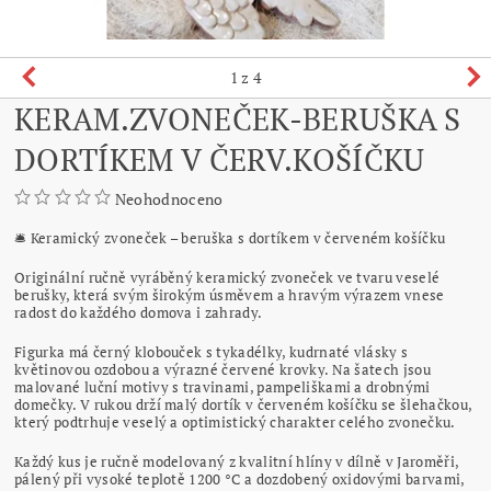
1
z 4
KERAM.ZVONEČEK-BERUŠKA S
DORTÍKEM V ČERV.KOŠÍČKU
Neohodnoceno
🛎️ Keramický zvoneček – beruška s dortíkem v červeném košíčku
Originální ručně vyráběný keramický zvoneček ve tvaru veselé
berušky, která svým širokým úsměvem a hravým výrazem vnese
radost do každého domova i zahrady.
Figurka má černý klobouček s tykadélky, kudrnaté vlásky s
květinovou ozdobou a výrazné červené krovky. Na šatech jsou
malované luční motivy s travinami, pampeliškami a drobnými
domečky. V rukou drží malý dortík v červeném košíčku se šlehačkou,
který podtrhuje veselý a optimistický charakter celého zvonečku.
Každý kus je ručně modelovaný z kvalitní hlíny v dílně v Jaroměři,
pálený při vysoké teplotě 1200 °C a dozdobený oxidovými barvami,