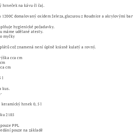
 hrneček na kávu či čaj.
a 1200C domalovaný oxidem železa,glazurou z Roudnice a akrylovými ba
splňuje hygienické požadavky.
ru máme udělané atesty.
o myčky
plátů což znamená není úplně krásně kulatý a rovný.
výška cca cm
 cm
cca cm
 l
a kus.
,-
 keramický hrnek 0, 5 l
bku 2185
 pouze PPL
ředání pouze na základě