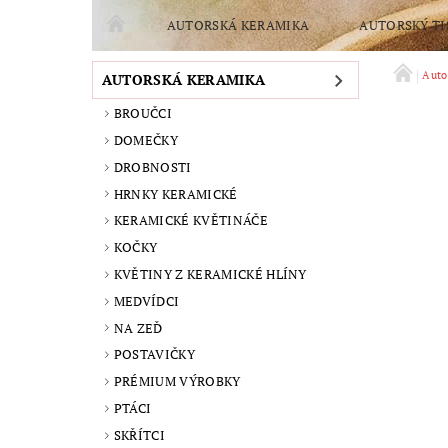
AUTORSKÁ KERAMIKA
AUTORSKÝ TI
POMOCTE SPLNIT SEN O NOVOU PEC
TVOŘE
Auto
AUTORSKÁ KERAMIKA
BROUČCI
OCHRANA OSOBNÍCH ÚDAJŮ
PODMÍNKY OCH
DOMEČKY
DROBNOSTI
HRNKY KERAMICKÉ
KERAMICKÉ KVĚTINÁČE
KOČKY
KVĚTINY Z KERAMICKÉ HLÍNY
MEDVÍDCI
NA ZEĎ
POSTAVIČKY
PRÉMIUM VÝROBKY
PTÁCI
SKŘÍTCI