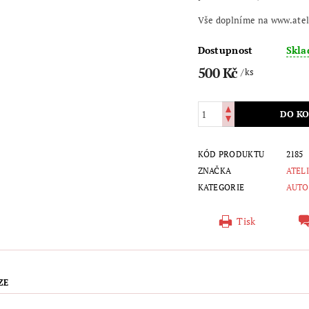
Vše doplníme na www.atel
Dostupnost
Skl
500 Kč
/ ks
KÓD PRODUKTU
2185
ZNAČKA
ATEL
KATEGORIE
AUTO
Tisk
ZE