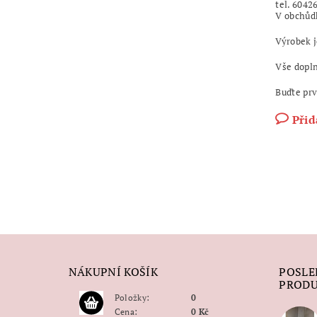
tel. 6042
V obchůd
Výrobek j
Vše dopl
Buďte prv
Přid
NÁKUPNÍ KOŠÍK
POSLE
PROD
Položky:
0
Cena:
0 Kč