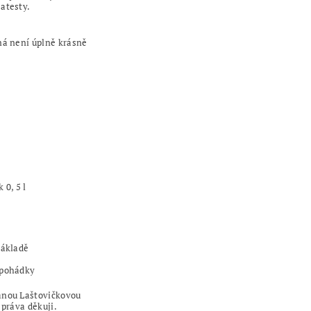
atesty.
ná není úplně krásně
 0, 5 l
základě
 pohádky
anou Laštovičkovou
 práva děkuji.