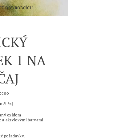
CE O VÝROBCÍCH
KONTAKTY
ICKÝ
K 1 NA
ČAJ
ceno
 či čaj.
aný oxidem
e a akrylovými barvami
ké požadavky.