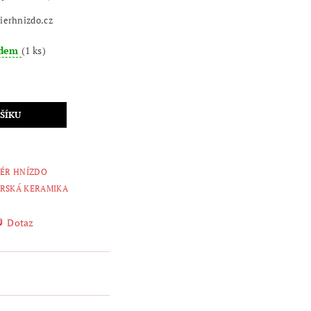
ierhnizdo.cz
adem
(1 ks)
IÉR HNÍZDO
RSKÁ KERAMIKA
Dotaz