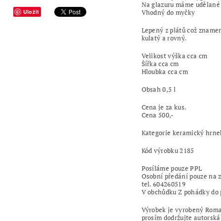
Na glazuru máme udělané 
Vhodný do myčky
Uložit
Lepený z plátů což zname
kulatý a rovný.
Velikost výška cca cm
Šířka cca cm
Hloubka cca cm
Obsah 0,5 l
Cena je za kus.
Cena 500,-
Kategorie keramický hrnek
Kód výrobku 2185
Posíláme pouze PPL
Osobní předání pouze na 
tel. 604260519
V obchůdku Z pohádky do
Výrobek je vyrobený Rom
prosím dodržujte autorská