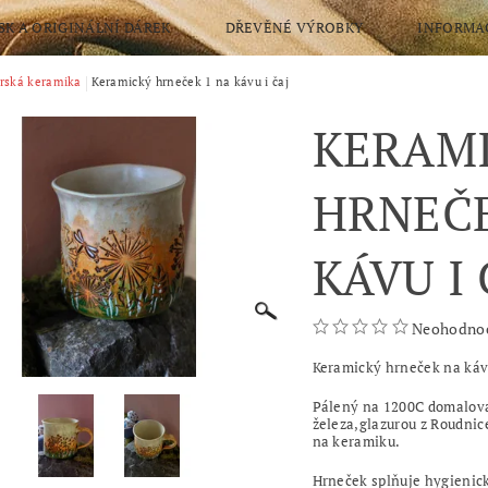
SK A ORIGINÁLNÍ DÁREK
DŘEVĚNÉ VÝROBKY
INFORMA
NÍ PRO VÁS KURZY,POLOTOVARY
rská keramika
Keramický hrneček 1 na kávu i čaj
OBCHODNÍ PODMÍNKY
KERAM
RANY OSOBNÍCH ÚDAJŮ
HRNEČE
KÁVU I 
Neohodno
Keramický hrneček na kávu
Pálený na 1200C domalov
železa,glazurou z Roudnic
na keramiku.
Hrneček splňuje hygienic