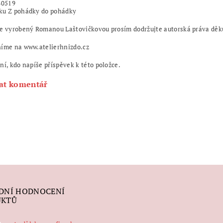
60519
ku Z pohádky do pohádky
e vyrobený Romanou Laštovičkovou prosím dodržujte autorská práva děku
níme na www.atelierhnizdo.cz
ní, kdo napíše příspěvek k této položce.
at komentář
DNÍ HODNOCENÍ
UKTŮ