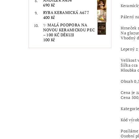
ANDÍLEK A654
690 Kč
Keramický
RYBA KERAMICKÁ A677
Pálený n
400 Kč
✨ MALÁ PODPORA NA
Hrneček 
NOVOU KERAMICKOU PEC
Na glazu
– 100 KČ DĚKUJI
Vhodný d
100 Kč
Lepený z 
Velikost 
Šířka cca
Hloubka 
Obsah 0,5
Cena je z
Cena 500
Kategorie
Kód výro
Posíláme
Osobní p