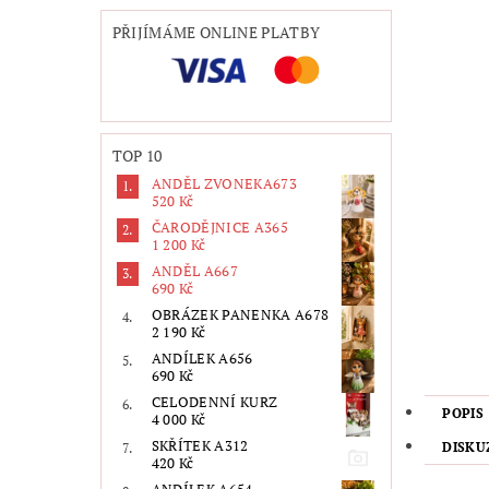
PŘIJÍMÁME ONLINE PLATBY
TOP 10
ANDĚL ZVONEKA673
520 Kč
ČARODĚJNICE A365
1 200 Kč
ANDĚL A667
690 Kč
OBRÁZEK PANENKA A678
2 190 Kč
ANDÍLEK A656
690 Kč
CELODENNÍ KURZ
POPIS
4 000 Kč
SKŘÍTEK A312
DISKU
420 Kč