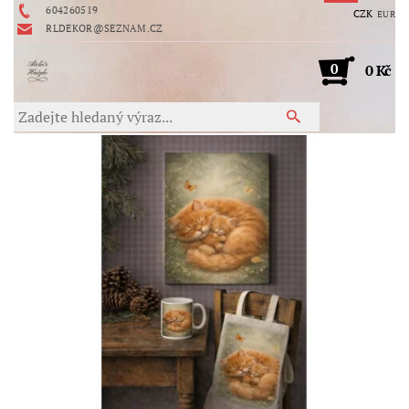
604260519
CZK
EUR
RLDEKOR@SEZNAM.CZ
0
0 Kč