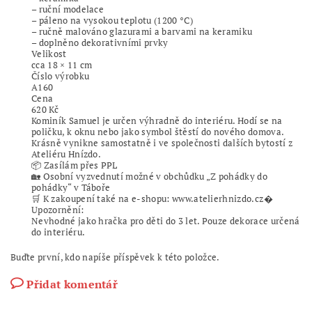
– ruční modelace
– páleno na vysokou teplotu (1200 °C)
– ručně malováno glazurami a barvami na keramiku
– doplněno dekorativními prvky
Velikost
cca 18 × 11 cm
Číslo výrobku
A160
Cena
620 Kč
Kominík Samuel je určen výhradně do interiéru. Hodí se na
poličku, k oknu nebo jako symbol štěstí do nového domova.
Krásně vynikne samostatně i ve společnosti dalších bytostí z
Ateliéru Hnízdo.
📦 Zasílám přes PPL
🏡 Osobní vyzvednutí možné v obchůdku „Z pohádky do
pohádky“ v Táboře
🛒 K zakoupení také na e-shopu: www.atelierhnizdo.cz⁠�
Upozornění:
Nevhodné jako hračka pro děti do 3 let. Pouze dekorace určená
do interiéru.
Buďte první, kdo napíše příspěvek k této položce.
Přidat komentář