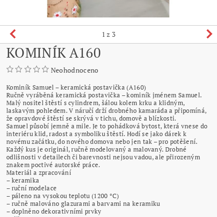
1
z 3
KOMINÍK A160
Neohodnoceno
Kominík Samuel – keramická postavička (A160)
Ručně vyráběná keramická postavička – kominík jménem Samuel.
Malý nositel štěstí s cylindrem, šálou kolem krku a klidným,
laskavým pohledem. V náručí drží drobného kamaráda a připomíná,
že opravdové štěstí se skrývá v tichu, domově a blízkosti.
Samuel působí jemně a mile. Je to pohádková bytost, která vnese do
interiéru klid, radost a symboliku štěstí. Hodí se jako dárek k
novému začátku, do nového domova nebo jen tak – pro potěšení.
Každý kus je originál, ručně modelovaný a malovaný. Drobné
odlišnosti v detailech či barevnosti nejsou vadou, ale přirozeným
znakem poctivé autorské práce.
Materiál a zpracování
– keramika
– ruční modelace
– páleno na vysokou teplotu (1200 °C)
– ručně malováno glazurami a barvami na keramiku
– doplněno dekorativními prvky