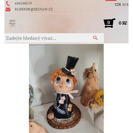
604260519
CZK
EUR
RLDEKOR@SEZNAM.CZ
0
0 Kč