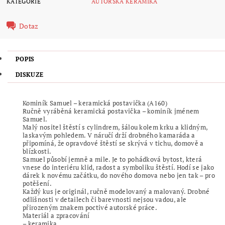
KATEGORIE
AUTORSKÁ KERAMIKA
Dotaz
POPIS
DISKUZE
Kominík Samuel – keramická postavička (A160)
Ručně vyráběná keramická postavička – kominík jménem
Samuel.
Malý nositel štěstí s cylindrem, šálou kolem krku a klidným,
laskavým pohledem. V náručí drží drobného kamaráda a
připomíná, že opravdové štěstí se skrývá v tichu, domově a
blízkosti.
Samuel působí jemně a mile. Je to pohádková bytost, která
vnese do interiéru klid, radost a symboliku štěstí. Hodí se jako
dárek k novému začátku, do nového domova nebo jen tak – pro
potěšení.
Každý kus je originál, ručně modelovaný a malovaný. Drobné
odlišnosti v detailech či barevnosti nejsou vadou, ale
přirozeným znakem poctivé autorské práce.
Materiál a zpracování
– keramika