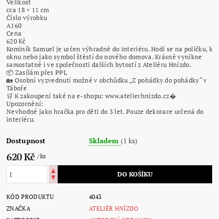
Velikost
cca 18 × 11 cm
Číslo výrobku
A160
Cena
620 Kč
Kominík Samuel je určen výhradně do interiéru. Hodí se na poličku, k
oknu nebo jako symbol štěstí do nového domova. Krásně vynikne
samostatně i ve společnosti dalších bytostí z Ateliéru Hnízdo.
📦 Zasílám přes PPL
🏡 Osobní vyzvednutí možné v obchůdku „Z pohádky do pohádky“ v
Táboře
🛒 K zakoupení také na e-shopu: www.atelierhnizdo.cz⁠�
Upozornění:
Nevhodné jako hračka pro děti do 3 let. Pouze dekorace určená do
interiéru.
Dostupnost
Skladem
(1 ks)
620 Kč
/ ks
KÓD PRODUKTU
4043
ZNAČKA
ATELIÉR HNÍZDO