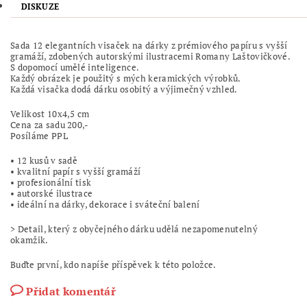
DISKUZE
Sada 12 elegantních visaček na dárky z prémiového papíru s vyšší
gramáží, zdobených autorskými ilustracemi Romany Laštovičkové.
S dopomocí umělé inteligence.
Každý obrázek je použitý s mých keramických výrobků.
Každá visačka dodá dárku osobitý a výjimečný vzhled.
Velikost 10x4,5 cm
Cena za sadu 200,-
Posíláme PPL
• 12 kusů v sadě
• kvalitní papír s vyšší gramáží
• profesionální tisk
• autorské ilustrace
• ideální na dárky, dekorace i sváteční balení
> Detail, který z obyčejného dárku udělá nezapomenutelný
okamžik.
Buďte první, kdo napíše příspěvek k této položce.
Přidat komentář