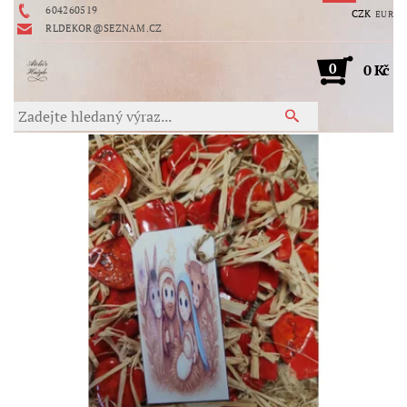
604260519
CZK
EUR
RLDEKOR@SEZNAM.CZ
0
0 Kč