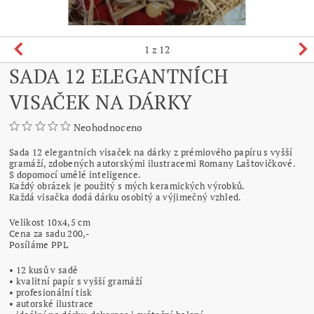
1
z 12
SADA 12 ELEGANTNÍCH
VISAČEK NA DÁRKY
Neohodnoceno
Sada 12 elegantních visaček na dárky z prémiového papíru s vyšší
gramáží, zdobených autorskými ilustracemi Romany Laštovičkové.
S dopomocí umělé inteligence.
Každý obrázek je použitý s mých keramických výrobků.
Každá visačka dodá dárku osobitý a výjimečný vzhled.
Velikost 10x4,5 cm
Cena za sadu 200,-
Posíláme PPL
• 12 kusů v sadě
• kvalitní papír s vyšší gramáží
• profesionální tisk
• autorské ilustrace