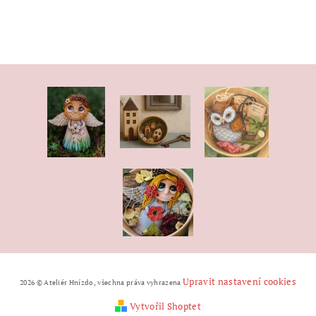
Upravit nastavení cookies
2026 © Ateliér Hnízdo, všechna práva vyhrazena
Vytvořil Shoptet