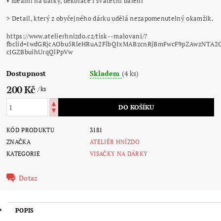
• ideální na dárky, dekorace i sváteční balení
> Detail, který z obyčejného dárku udělá nezapomenutelný okamžik.
https://www.atelierhnizdo.cz/tisk--malovani/?
fbclid=IwdGRjcAObu5RleHRuA2FlbQIxMABzcnRjBmFwcF9pZAwzNTA
cJGZBbuihUrqQlPpVw
Dostupnost
Skladem
(4 ks)
200 Kč
/ ks
KÓD PRODUKTU
3181
ZNAČKA
ATELIÉR HNÍZDO
KATEGORIE
VISAČKY NA DÁRKY
Dotaz
POPIS