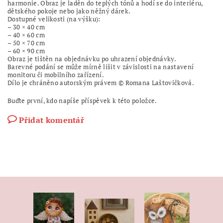
harmonie. Obraz je laděn do teplých tónů a hodí se do interiéru,
dětského pokoje nebo jako něžný dárek.
Dostupné velikosti (na výšku):
– 30 × 40 cm
– 40 × 60 cm
– 50 × 70 cm
– 60 × 90 cm
Obraz je tištěn na objednávku po uhrazení objednávky.
Barevné podání se může mírně lišit v závislosti na nastavení
monitoru či mobilního zařízení.
Dílo je chráněno autorským právem © Romana Laštovičková.
Buďte první, kdo napíše příspěvek k této položce.
Přidat komentář