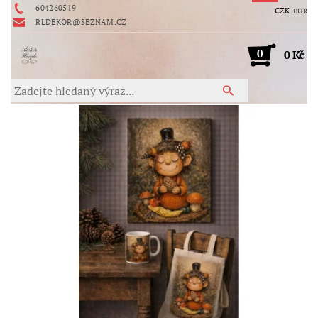
604260519
CZK
EUR
RLDEKOR@SEZNAM.CZ
0
0 Kč