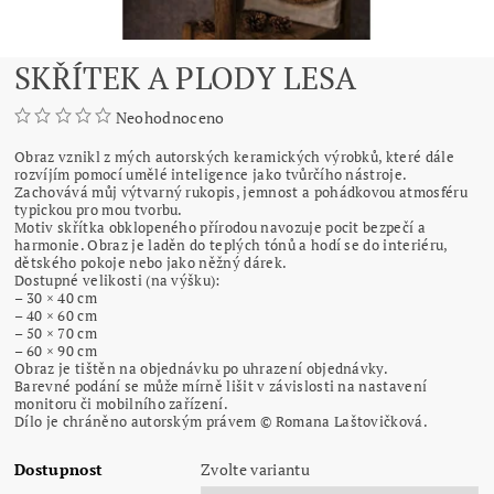
SKŘÍTEK A PLODY LESA
Neohodnoceno
Obraz vznikl z mých autorských keramických výrobků, které dále
rozvíjím pomocí umělé inteligence jako tvůrčího nástroje.
Zachovává můj výtvarný rukopis, jemnost a pohádkovou atmosféru
typickou pro mou tvorbu.
Motiv skřítka obklopeného přírodou navozuje pocit bezpečí a
harmonie. Obraz je laděn do teplých tónů a hodí se do interiéru,
dětského pokoje nebo jako něžný dárek.
Dostupné velikosti (na výšku):
– 30 × 40 cm
– 40 × 60 cm
– 50 × 70 cm
– 60 × 90 cm
Obraz je tištěn na objednávku po uhrazení objednávky.
Barevné podání se může mírně lišit v závislosti na nastavení
monitoru či mobilního zařízení.
Dílo je chráněno autorským právem © Romana Laštovičková.
Dostupnost
Zvolte variantu